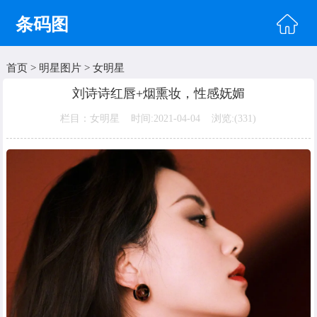
条码图
首页
>
明星图片
>
女明星
首页
刘诗诗红唇+烟熏妆，性感妩媚
头像图片
栏目：女明星 时间:2021-04-04 浏览:(
331)
明星图片
美女图片
纹身图片
唯美图片