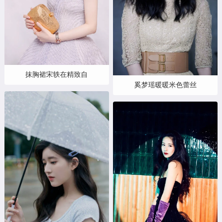
抹胸裙宋轶在精致自
奚梦瑶暖暖米色蕾丝