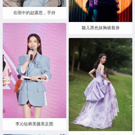
在雨中的赵露思，手持
颖儿黑色抹胸裙着身
李沁短裤美腿美足图