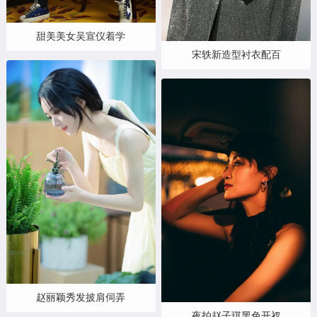
甜美美女吴宣仪着学
宋轶新造型衬衣配百
赵丽颖秀发披肩伺弄
夜拍赵子琪黑色开衩