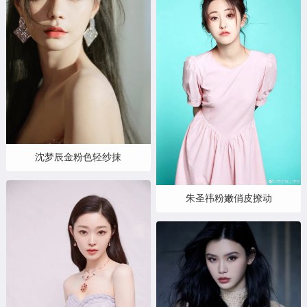
沈梦辰金粉色轻纱抹
朱圣祎粉嫩俏皮撩动