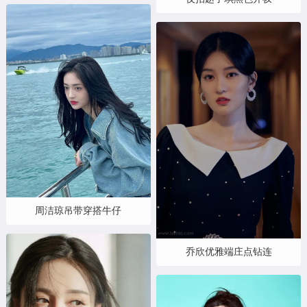
周洁琼吊带穿搭牛仔
乔欣优雅端庄点钻连