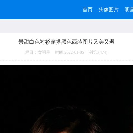
首页
头像图片
明
景甜白色衬衫穿搭黑色西装图片又美又飒
栏目：女明星 时间:2022-01-05 浏览:(
474)