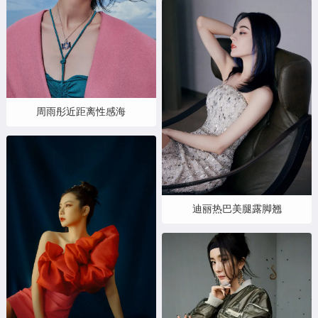
周雨彤近距离性感海
迪丽热巴美腿露脚翘