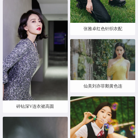
张雅卓红色针织衣配
仙美刘亦菲鹅黄色连
碎钻深V连衣裙高圆