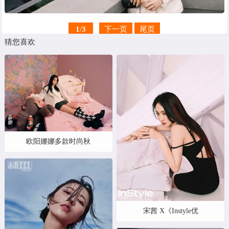
1
/
3
下一页
尾页
猜您喜欢
欧阳娜娜多款时尚秋
宋茜 X《Instyle优