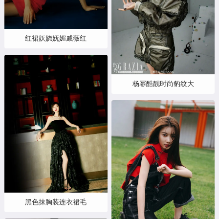
红裙妖娆妩媚戚薇红
杨幂酷靓时尚豹纹大
黑色抹胸装连衣裙毛