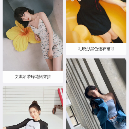
毛晓彤黑色连衣裙可
文淇吊带碎花裙穿搭