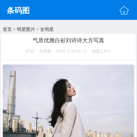
条码图
首页
>
明星图片
>
女明星
首页
气质优雅白衫刘诗诗大方写真
头像图片
栏目：女明星 时间:2022-04-13 浏览:(
301)
明星图片
美女图片
纹身图片
唯美图片