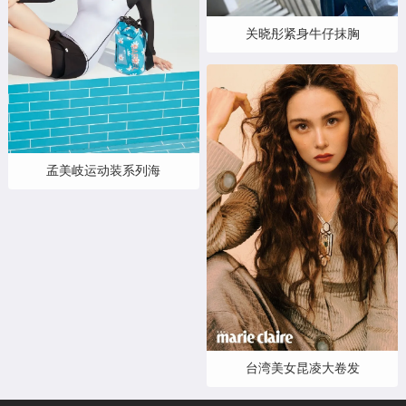
关晓彤紧身牛仔抹胸
孟美岐运动装系列海
台湾美女昆凌大卷发