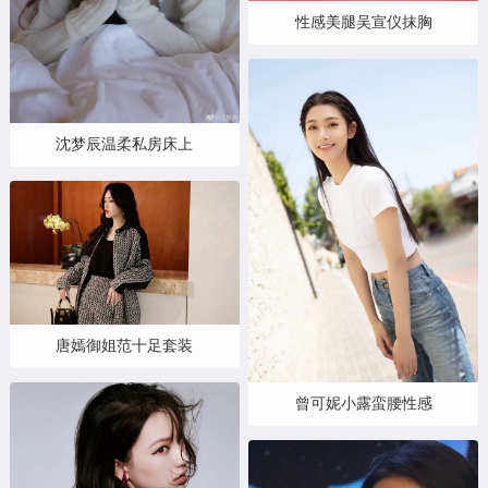
性感美腿吴宣仪抹胸
沈梦辰温柔私房床上
唐嫣御姐范十足套装
曾可妮小露蛮腰性感