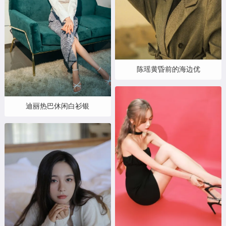
陈瑶黄昏前的海边优
迪丽热巴休闲白衫银