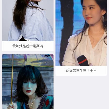
黄灿灿酷感十足高清
刘亦菲三生三世十里