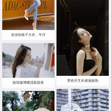
吴佳怡格子大衣，牛仔
黑色开叉长裙迪丽热
陈瑶微博晒清新甜美