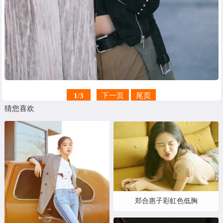
1
/
3
下一页
尾页
猜您喜欢
郑合惠子彩虹色低胸