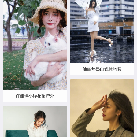
迪丽热巴白色抹胸装
许佳琪小碎花裙户外