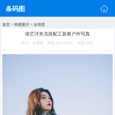
条码图
首页
>
明星图片
>
女明星
首页
徐艺洋夹克搭配工装裤户外写真
头像图片
栏目：女明星 时间:2022-08-04 浏览:(
216)
明星图片
美女图片
纹身图片
唯美图片