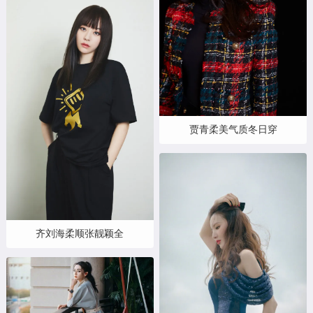
贾青柔美气质冬日穿
齐刘海柔顺张靓颖全