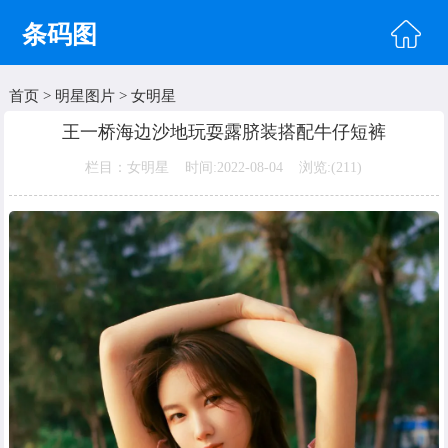
条码图
首页
>
明星图片
>
女明星
首页
王一桥海边沙地玩耍露脐装搭配牛仔短裤
头像图片
栏目：女明星 时间:2022-08-04 浏览:(
211)
明星图片
美女图片
纹身图片
唯美图片