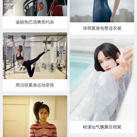
迪丽热巴清爽简约灰
张萌紧身包臀连衣裙
周洁琼紧身运动穿搭
程潇仙气飘飘百褶紫