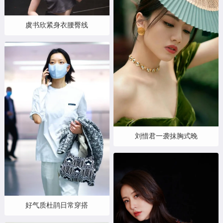
虞书欣紧身衣腰臀线
刘惜君一袭抹胸式晚
好气质杜鹃日常穿搭