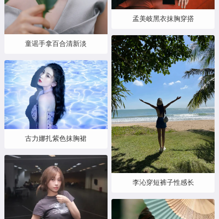
孟美岐黑衣抹胸穿搭
童谣手拿百合清新淡
古力娜扎紫色抹胸裙
李沁穿短裤子性感长