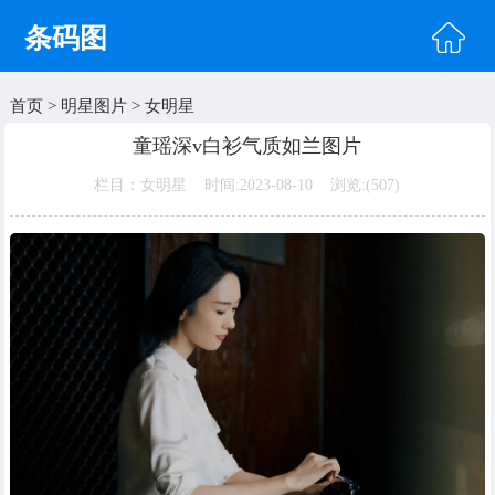
条码图
首页
>
明星图片
>
女明星
首页
童瑶深v白衫气质如兰图片
头像图片
栏目：女明星 时间:2023-08-10 浏览:(
507)
明星图片
美女图片
纹身图片
唯美图片