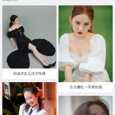
邱淑贞女儿沈月性感
古力娜扎一字肩性感