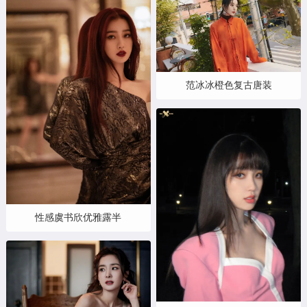
范冰冰橙色复古唐装
性感虞书欣优雅露半