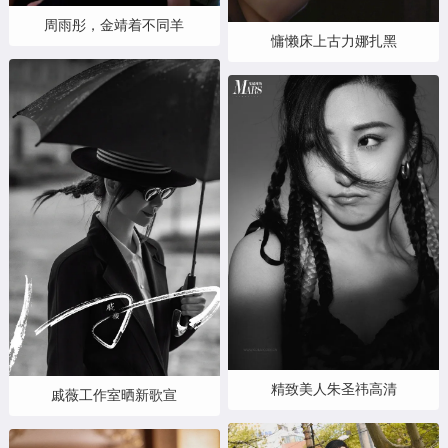
周雨彤，金靖着不同羊
慵懒床上古力娜扎黑
精致美人朱圣祎高清
戚薇工作室晒新歌宣