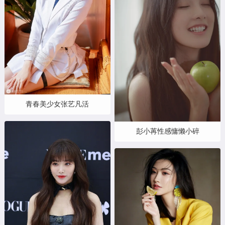
青春美少女张艺凡活
彭小苒性感慵懒小碎