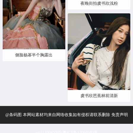
夜晚街拍虞书欣浅粉
侧脸杨幂半个胸露出
虞书欣芭蕉林前清新
@条码图 本网站素材均来自网络收集如有侵权请联系删除 免责声明
qq:1125065385
粤ICP备17067083号