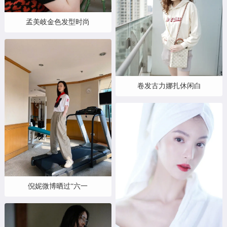
孟美岐金色发型时尚
卷发古力娜扎休闲白
倪妮微博晒过“六一