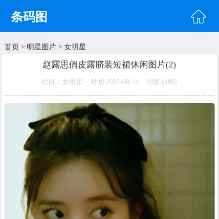
条码图
首页
>
明星图片
>
女明星
首页
赵露思俏皮露脐装短裙休闲图片(2)
头像图片
栏目：女明星 时间:2023-08-14 浏览:(
486)
明星图片
美女图片
纹身图片
唯美图片