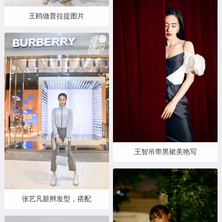
王鸥做普拉提图片
王智吊带黑裙美艳写
张艺凡脏辫发型，搭配