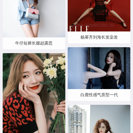
杨幂齐刘海长发染发
牛仔短裤长腿赵露思
白鹿性感气质型一代