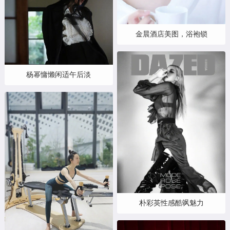
金晨酒店美图，浴袍锁
杨幂慵懒闲适午后淡
朴彩英性感酷飒魅力