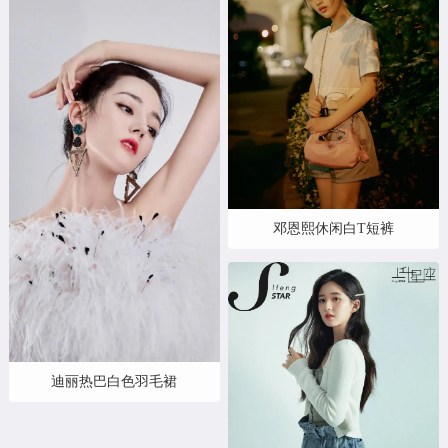
邓恩熙休闲白T短裤
迪丽热巴白色羽毛裙