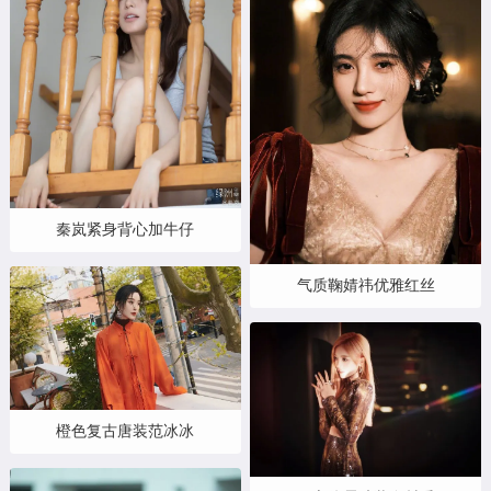
秦岚紧身背心加牛仔
气质鞠婧祎优雅红丝
橙色复古唐装范冰冰