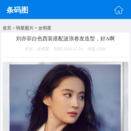
条码图
首页
>
明星图片
>
女明星
首页
刘亦菲白色西装搭配波浪卷发造型，好A啊
头像图片
栏目：女明星 时间:2020-11-18 浏览:(
290)
明星图片
美女图片
纹身图片
唯美图片