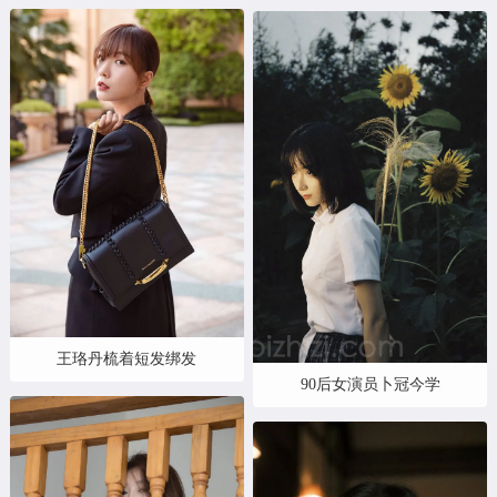
王珞丹梳着短发绑发
90后女演员卜冠今学