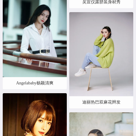
吴宣仪露脐装身材秀
Angelababy杨颖清爽
迪丽热巴双麻花辫发