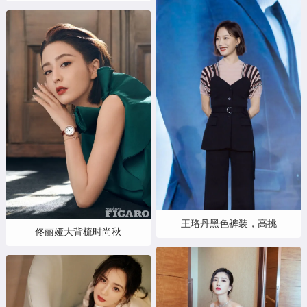
王珞丹黑色裤装，高挑
佟丽娅大背梳时尚秋