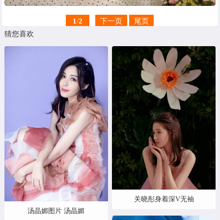
1
/
2
下一页
尾页
猜您喜欢
关晓彤身着深V无袖
汤晶媚图片 汤晶媚