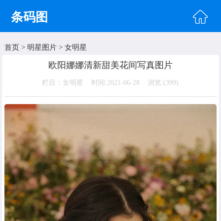
条码图
首页
>
明星图片
>
女明星
首页
欧阳娜娜清新甜美花间写真图片
头像图片
栏目：女明星 时间:2021-06-28 浏览:(
399)
明星图片
美女图片
纹身图片
唯美图片