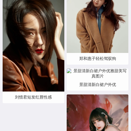
郑和惠子轻松驾驭狗
景甜清新白裙户外优
刘惜君短发红唇性感