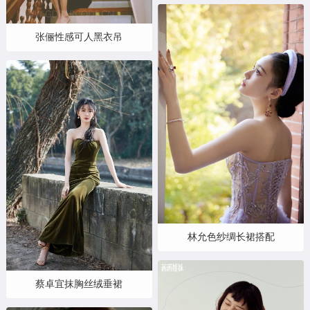
张俪性感可人黑衣吊
林允色纱绸长裙搭配
蔡卓宜抹胸丝绒垂裙