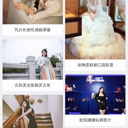
乳白长裙性感杨幂慵
抹胸蛋糕裙江疏影显
古风美女陈都灵古装
欧阳娜娜短裤图片