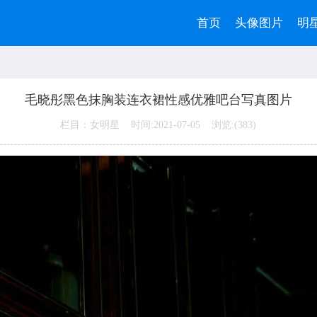
首页
头像图片
明
毛晓彤黑色抹胸装连衣裙性感优雅吧台写真图片
栏目：女明星 时间:2021-07-05 浏览:(
383)