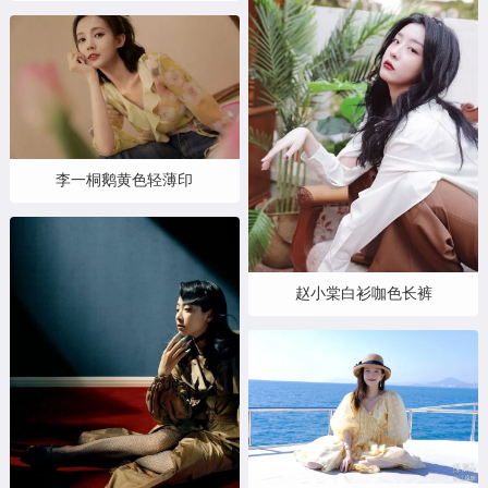
李一桐鹅黄色轻薄印
赵小棠白衫咖色长裤