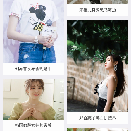
宋祖儿身骑黑马海边
刘亦菲发布会现场牛
郑合惠子黑白拼接吊
韩国微胖女神韩素希