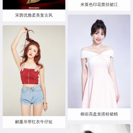
米黄色印花蕾丝裙江
宋茜优雅柔美复古风
柳岩高盘发搭粉裙精
鹂蔓吊带红衣牛仔短