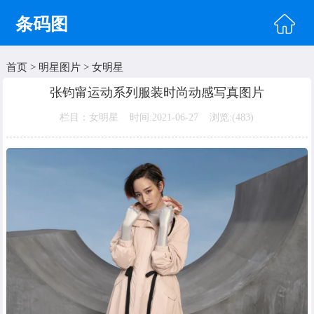
条码图
首页
>
明星图片
>
女明星
首页
张钧甯运动系列服装时尚动感写真图片
头像图片
栏目：女明星 时间:2021-06-27 浏览:(
483)
明星图片
美女图片
纹身图片
唯美图片