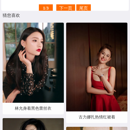
1
/
3
下一页
尾页
猜您喜欢
林允身着黑色蕾丝衣
古力娜扎热情红裙着