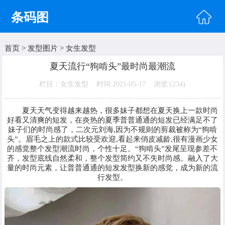
条码图
首页
>
发型图片
>
女生发型
首页
夏天流行“狗啃头”最时尚最潮流
头像图片
栏目：女生发型 时间:2021-05-17 浏览:(
234)
明星图片
夏天天气变得越来越热，很多妹子都想在夏天换上一款时尚
美女图片
好看又清爽的短发，在炎热的夏季普普通通的短发已经满足不了
妹子们的时尚感了，二次元刘海,因为不规则的剪裁被称为“狗啃
头”。眉毛之上的款式比较受欢迎,看起来俏皮减龄,很有漫画少女
纹身图片
的感觉整个发型潮流时尚，个性十足。“狗啃头”发尾呈现参差不
齐，发型底线自然柔和，整个发型简约又不失时尚感。融入了大
唯美图片
量的时尚元素，让普普通通的短发发型换新的感觉，成为新的流
行发型。