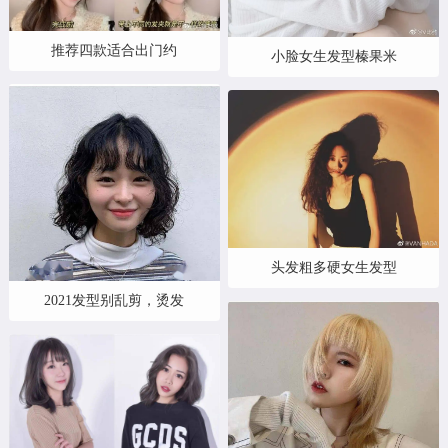
推荐四款适合出门约
小脸女生发型榛果米
头发粗多硬女生发型
2021发型别乱剪，烫发