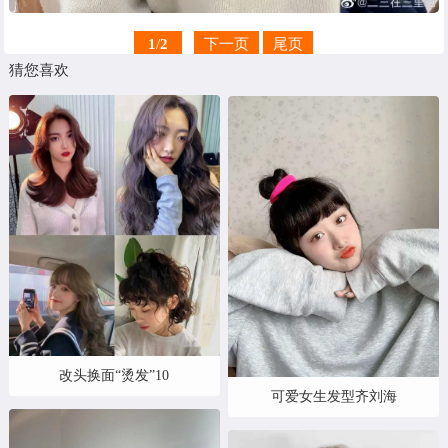
1
/
2
下一页
尾页
猜您喜欢
改头换面“烫发”10
可爱女生发型齐刘海