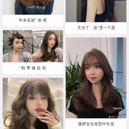
年末圣诞“ 发 尾
天冷了，该“烫一个蛋
“秋 季 爆 款 初
微胖女生发型中长发