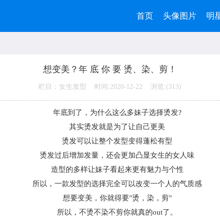
首页
头像图片
明
想变美？年 底 你 要 烫、染、剪！
栏目：女生发型 时间:2020-12-22 浏览:(
313)
年底到了，为什么这么多妹子选择烫发?
其实烫发就是为了让自己更美
烫发可以让整个发型变得蓬松有型
烫发过后增加发量，还会更加凸显女生的女人味
造型的多样让妹子看起来更有魅力与个性
所以，一款发型的选择完全可以改变一个人的气质感
想要变美，你就得要"烫，染，剪"
所以，不烫不染不剪你就真的out了。