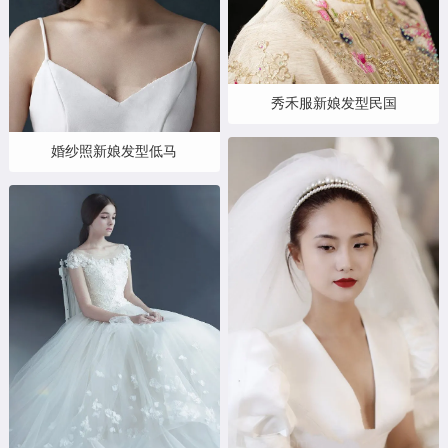
秀禾服新娘发型民国
婚纱照新娘发型低马