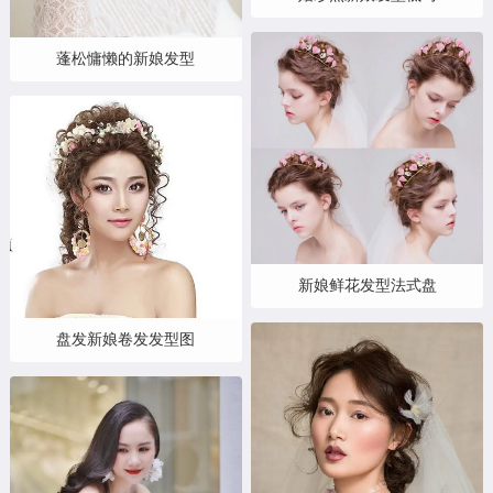
蓬松慵懒的新娘发型
新娘鲜花发型法式盘
盘发新娘卷发发型图