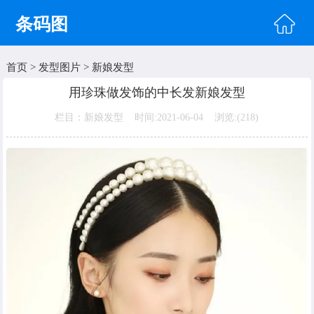
条码图
首页
>
发型图片
>
新娘发型
首页
用珍珠做发饰的中长发新娘发型
头像图片
栏目：新娘发型 时间:2021-06-04 浏览:(
218)
明星图片
美女图片
纹身图片
唯美图片