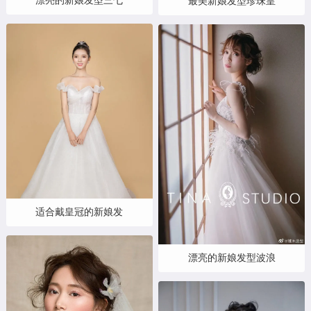
漂亮的新娘发型三七
最美新娘发型珍珠皇
适合戴皇冠的新娘发
漂亮的新娘发型波浪