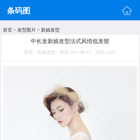
条码图
首页
>
发型图片
>
新娘发型
首页
中长发新娘发型法式风情低发髻
头像图片
栏目：新娘发型 时间:2021-08-13 浏览:(
340)
明星图片
美女图片
纹身图片
唯美图片