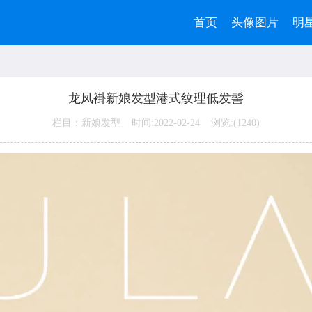
首页
头像图片
明
龙凤褂新娘发型港式纹理低发髻
栏目：新娘发型 时间:2022-02-24 浏览:(
1240)