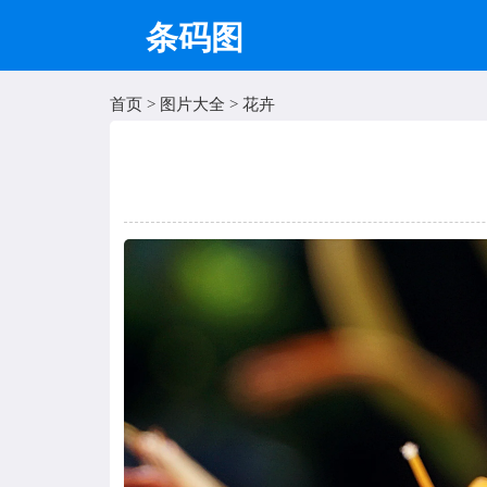
条码图
首页
>
图片大全
>
花卉