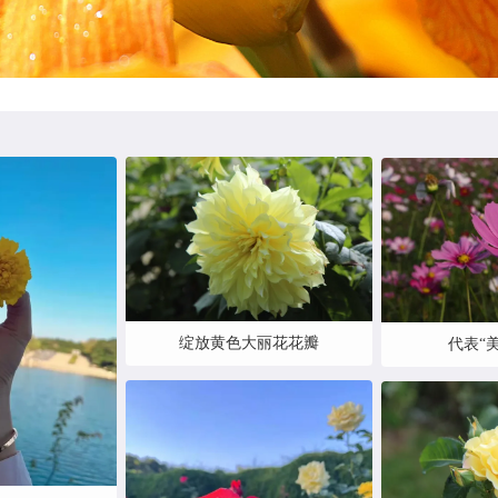
绽放黄色大丽花花瓣
代表“