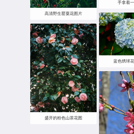
手拿着
高清野生罂粟花图片
蓝色绣球
盛开的粉色山茶花图