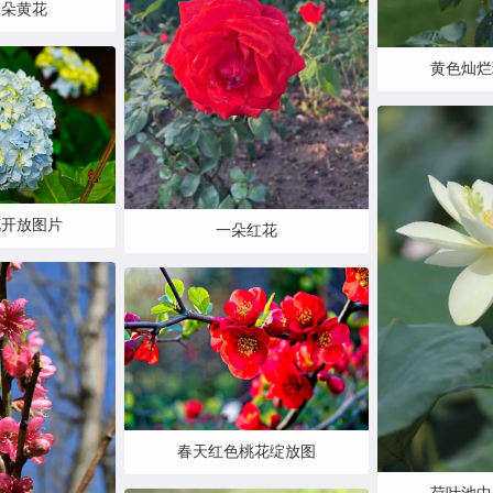
一朵黄花
黄色灿烂
花开放图片
一朵红花
春天红色桃花绽放图