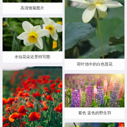
高清雏菊图片
水仙花朵近景特写图
荷叶池中的白色莲花
紫色 蓝色的野生羽