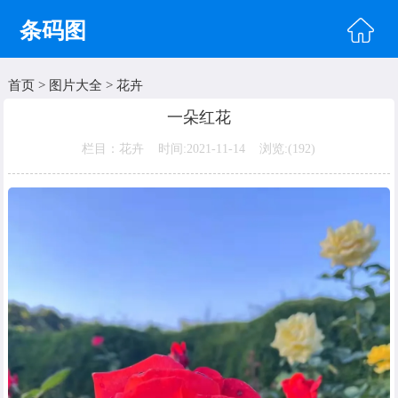
条码图
首页
>
图片大全
>
花卉
首页
一朵红花
头像图片
栏目：花卉 时间:2021-11-14 浏览:(
192)
明星图片
美女图片
纹身图片
唯美图片