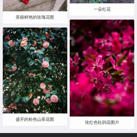
一朵红花
美丽鲜艳的玫瑰花图
盛开的粉色山茶花图
玫红色杜鹃花图片