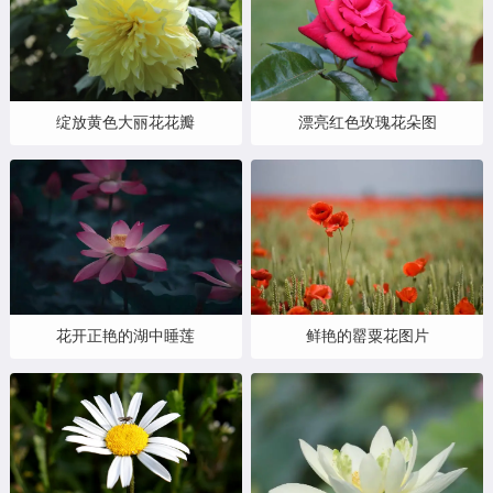
绽放黄色大丽花花瓣
漂亮红色玫瑰花朵图
花开正艳的湖中睡莲
鲜艳的罂粟花图片