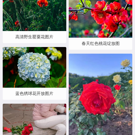
高清野生罂粟花图片
春天红色桃花绽放图
蓝色绣球花开放图片