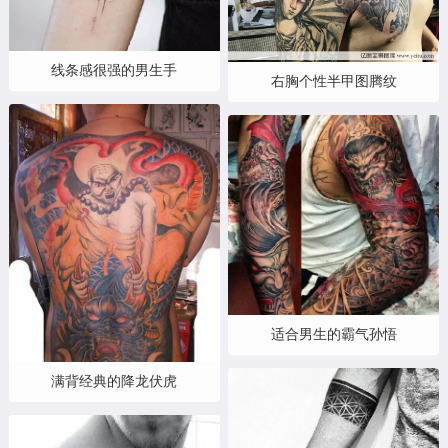
线条感很强的男生手
右胸个性半甲图腾纹
适合男生的霸气孙悟
满背经典的降龙伏虎