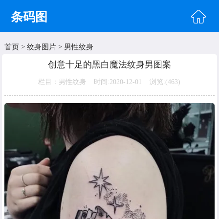
条码图
首页
>
纹身图片
>
男性纹身
首页
创意十足的黑白魔法纹身男图案
头像图片
栏目：男性纹身 时间:2020-12-01 浏览:(
463)
明星图片
美女图片
纹身图片
唯美图片