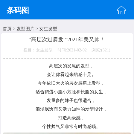
条码图
首页
>
发型图片
>
女生发型
首页
“高层次过肩发 ”2021年美又帅！
头像图片
栏目：女生发型 时间:2021-02-02 浏览:(
321)
明星图片
高层次的发尾的发型，
美女图片
会让你看起来酷感十足。
纹身图片
今年依旧大火的层次感肩上发型，
适合鹅蛋小脸小方脸和长脸的女生，
唯美图片
发量多的妹子也很适合，
浪漫飘逸而又活力知性的发型设计，
打造高级感，
个性帅气又非常有时尚感哦。