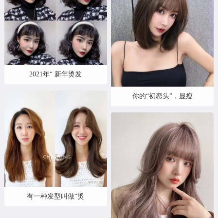
2021年“ 新年烫发
你的“初恋头”，显瘦
有一种发型叫做“烫