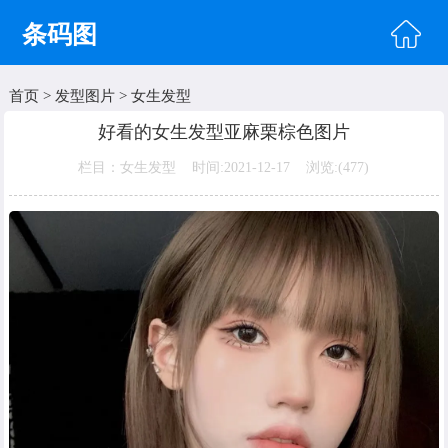
条码图
首页
>
发型图片
>
女生发型
首页
好看的女生发型亚麻栗棕色图片
头像图片
栏目：女生发型 时间:2021-12-17 浏览:(
477)
明星图片
美女图片
纹身图片
唯美图片