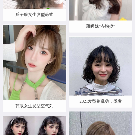
瓜子脸女生发型韩式
甜暖妹“齐胸烫”
2021发型别乱剪，烫发
韩版女生发型空气刘