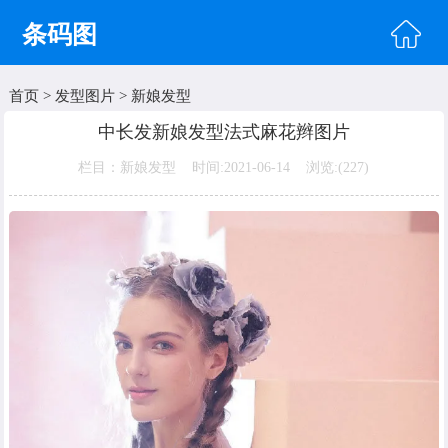
条码图
首页
>
发型图片
>
新娘发型
首页
中长发新娘发型法式麻花辫图片
头像图片
栏目：新娘发型 时间:2021-06-14 浏览:(
227)
明星图片
美女图片
纹身图片
唯美图片