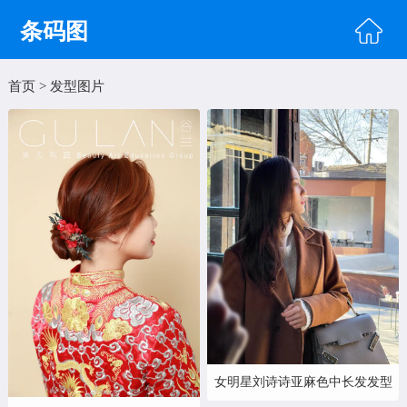
条码图
首页
>
发型图片
首页
头像图片
明星图片
美女图片
纹身图片
唯美图片
女明星刘诗诗亚麻色中长发发型