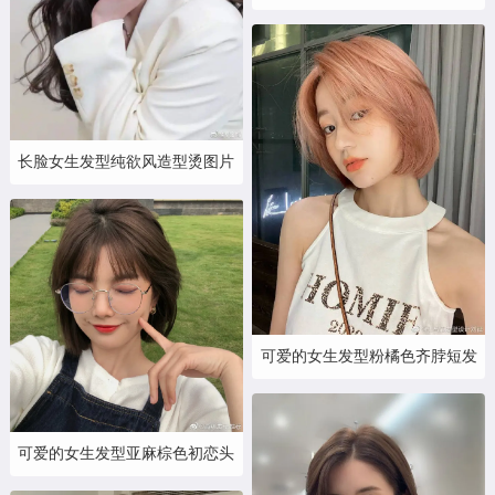
长脸女生发型纯欲风造型烫图片
可爱的女生发型粉橘色齐脖短发
可爱的女生发型亚麻棕色初恋头