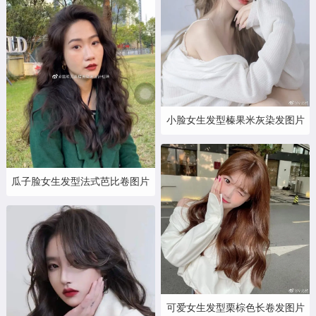
小脸女生发型榛果米灰染发图片
瓜子脸女生发型法式芭比卷图片
可爱女生发型栗棕色长卷发图片