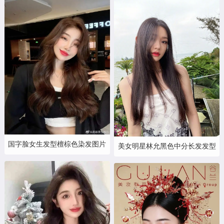
国字脸女生发型檀棕色染发图片
美女明星林允黑色中分长发发型