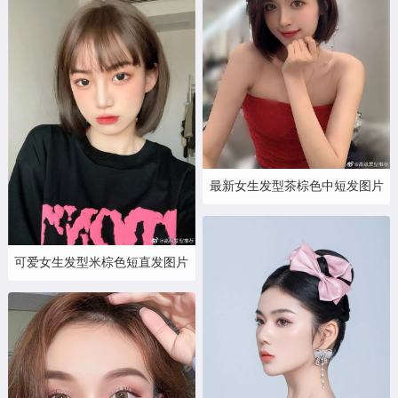
最新女生发型茶棕色中短发图片
可爱女生发型米棕色短直发图片