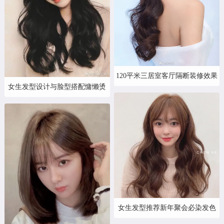
120平米三居室客厅隔断装修效果
女生发型设计与脸型搭配慵懒烫
女生发型推荐新年聚会必染发色