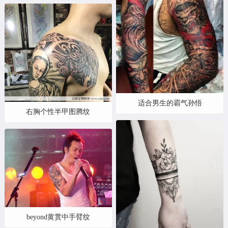
适合男生的霸气孙悟
右胸个性半甲图腾纹
beyond黄贯中手臂纹