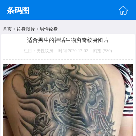
条码图
首页
>
纹身图片
>
男性纹身
首页
适合男生的神话生物穷奇纹身图片
头像图片
栏目：男性纹身 时间:2020-12-02 浏览:(
580)
明星图片
美女图片
纹身图片
唯美图片