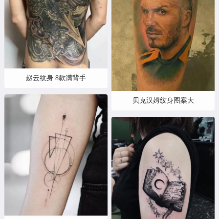
赵云纹身 8款满背手
贝克汉姆纹身图案大